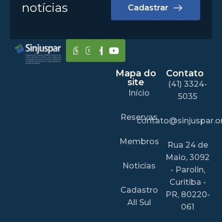
notícias
Cadastrar
Mapa do
Contato
site
(41) 3324-
Início
5035
Reservas
contato@sinjuspar.or
Membros
Rua 24 de
Maio, 3092
Noticías
- Parolin,
Curitiba -
Cadastro
PR, 80220-
All Sul
061