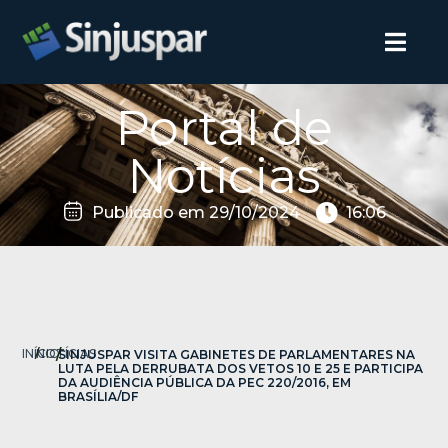
Portal de
Notícias
Publicado em
29/10/2024
16:06
INÍCIO
/
NOTÍCIAS
/
SINJUSPAR VISITA GABINETES DE PARLAMENTARES NA
LUTA PELA DERRUBATA DOS VETOS 10 E 25 E PARTICIPA
DA AUDIÊNCIA PÚBLICA DA PEC 220/2016, EM
BRASÍLIA/DF