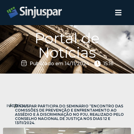
Portal de
Notícias
Publicado em
14/11/2024
15:16
INÍCIO
/
NOTÍCIAS
/
SINJUSPAR PARTICIPA DO SEMINÁRIO “ENCONTRO DAS
COMISSÕES DE PREVENÇÃO E ENFRENTAMENTO AO
ASSÉDIO E À DISCRIMINAÇÃO NO PJU, REALIZADO PELO
CONSELHO NACIONAL DE JUSTIÇA NOS DIAS 12 E
13/11/2024.