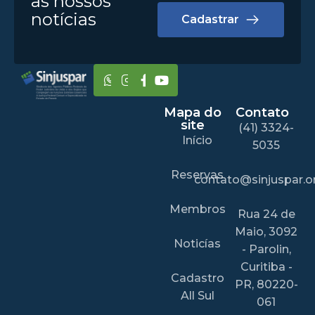
as nossos
notícias
Cadastrar
Mapa do
Contato
site
(41) 3324-
Início
5035
Reservas
contato@sinjuspar.or
Membros
Rua 24 de
Maio, 3092
Noticías
- Parolin,
Curitiba -
Cadastro
PR, 80220-
All Sul
061