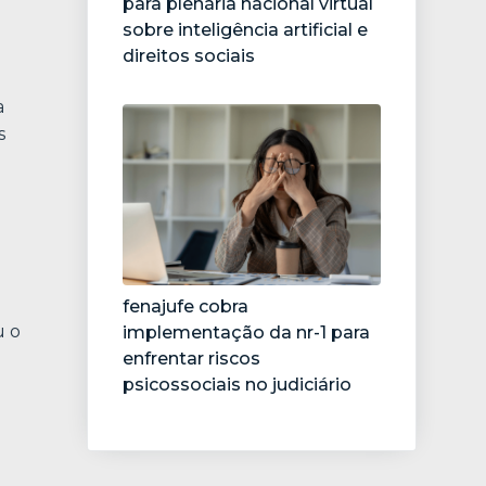
para plenária nacional virtual
sobre inteligência artificial e
direitos sociais
a
s
fenajufe cobra
u o
implementação da nr-1 para
enfrentar riscos
psicossociais no judiciário