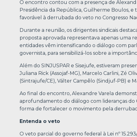
O encontro contou com a presença de Alexandre 
Presidência da República, Guilherme Boulos, e
favorável à derrubada do veto no Congresso Nac
Durante a reunião, os dirigentes sindicais dest
proposta aprovada representava apenas uma repos
entidades vêm intensificando o diálogo com par
governista, para sensibilizá-los sobre a importânc
Além do SINJUSPAR e Sisejufe, estiveram presen
Juliana Rick (Assojaf-MG), Marcelo Carlini, Zé Oli
(Sintrajufe/CE), Válter Campêlo (Sindjuf-PB) e Ma
Ao final do encontro, Alexandre Varela demonst
aprofundamento do diálogo com lideranças do
forma de fortalecer o movimento pela derrubad
Entenda o veto
O veto parcial do governo federal à Lei nº 15.293