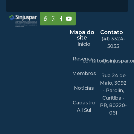
Mapa do
Contato
site
(41) 3324-
Início
5035
Reservas
contato@sinjuspar.or
Membros
Rua 24 de
Maio, 3092
Noticías
- Parolin,
Curitiba -
Cadastro
PR, 80220-
All Sul
061