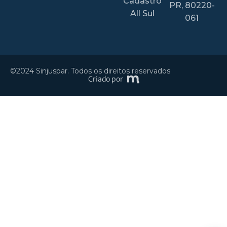
Cadastro
PR, 80220-
All Sul
061
©2024 Sinjuspar. Todos os direitos reservados
Criado por