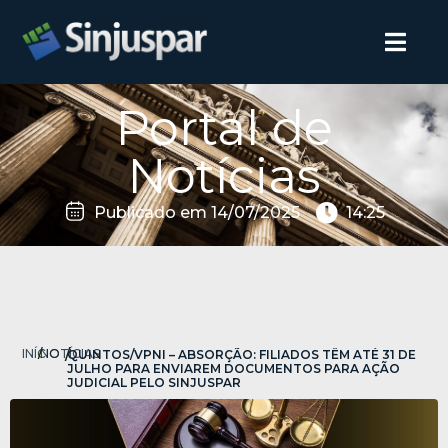
Portal de
Notícias
Publicado em
14/07/2025
14:25
INÍCIO
/
NOTÍCIAS
/
QUINTOS/VPNI – ABSORÇÃO: FILIADOS TÊM ATÉ 31 DE
JULHO PARA ENVIAREM DOCUMENTOS PARA AÇÃO
JUDICIAL PELO SINJUSPAR