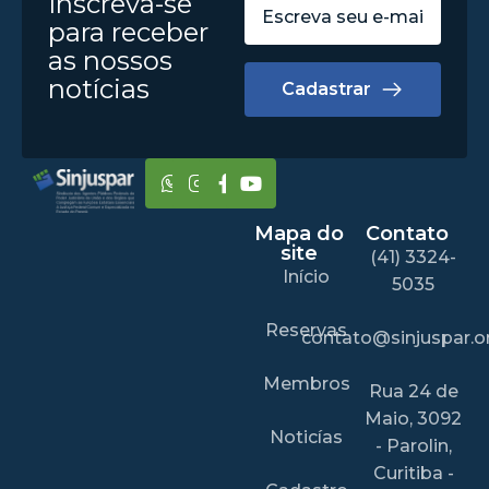
Inscreva-se
para receber
as nossos
notícias
Cadastrar
Mapa do
Contato
site
(41) 3324-
Início
5035
Reservas
contato@sinjuspar.or
Membros
Rua 24 de
Maio, 3092
Noticías
- Parolin,
Curitiba -