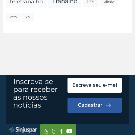
Trabalho
teletrabalho
trf4
triênio
veto
vpi
Inscreva-se
para receber
as nossos
notícias
Cadastrar