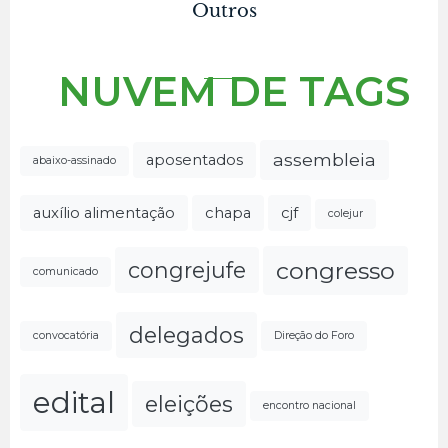
Outros
NUVEM DE TAGS
assembleia
aposentados
abaixo-assinado
auxílio alimentação
chapa
cjf
colejur
congresso
congrejufe
comunicado
delegados
convocatória
Direção do Foro
edital
eleições
encontro nacional