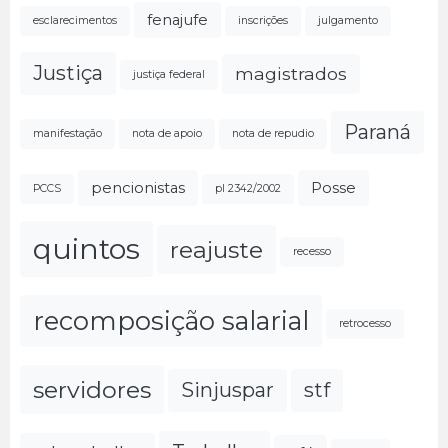
fenajufe
esclarecimentos
inscrições
julgamento
Justiça
magistrados
justiça federal
Paraná
manifestação
nota de apoio
nota de repudio
pencionistas
Posse
PCCS
pl 2342/2002
quintos
reajuste
recesso
recomposição salarial
retrocesso
servidores
Sinjuspar
stf