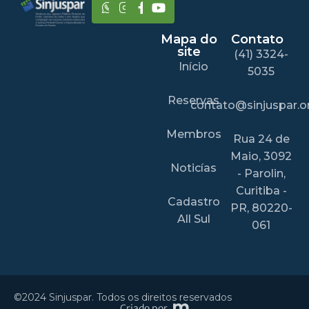
Mapa do
Contato
site
(41) 3324-
Início
5035
Reservas
contato@sinjuspar.or
Membros
Rua 24 de
Maio, 3092
Noticías
- Parolin,
Curitiba -
Cadastro
PR, 80220-
All Sul
061
©2024 Sinjuspar. Todos os direitos reservados
Criado por