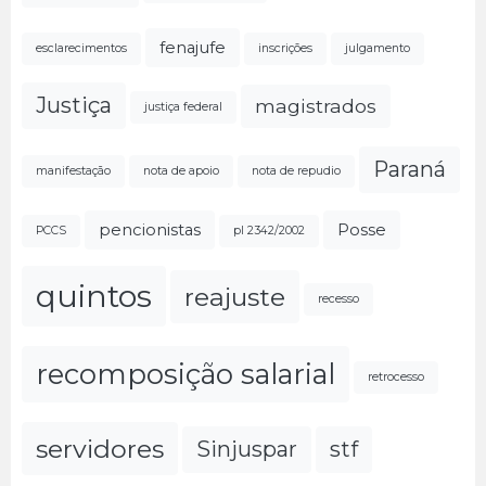
fenajufe
esclarecimentos
inscrições
julgamento
Justiça
magistrados
justiça federal
Paraná
manifestação
nota de apoio
nota de repudio
pencionistas
Posse
PCCS
pl 2342/2002
quintos
reajuste
recesso
recomposição salarial
retrocesso
servidores
Sinjuspar
stf