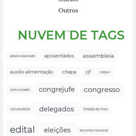
Outros
NUVEM DE TAGS
assembleia
aposentados
abaixo-assinado
auxílio alimentação
chapa
cjf
colejur
congresso
congrejufe
comunicado
delegados
convocatória
Direção do Foro
edital
eleições
encontro nacional