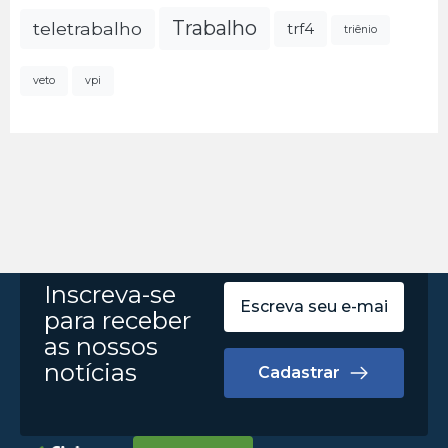
Trabalho
teletrabalho
trf4
triênio
veto
vpi
Inscreva-se
para receber
as nossos
notícias
Cadastrar