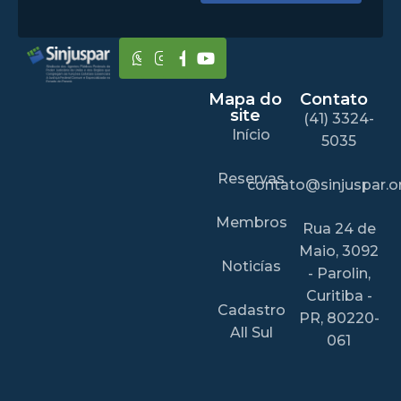
Mapa do
Contato
site
(41) 3324-
Início
5035
Reservas
contato@sinjuspar.or
Membros
Rua 24 de
Maio, 3092
Noticías
- Parolin,
Curitiba -
Cadastro
PR, 80220-
All Sul
061