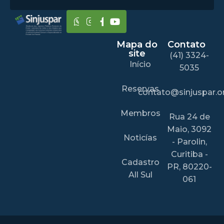
Mapa do
Contato
site
(41) 3324-
Início
5035
Reservas
contato@sinjuspar.or
Membros
Rua 24 de
Maio, 3092
Noticías
- Parolin,
Curitiba -
Cadastro
PR, 80220-
All Sul
061