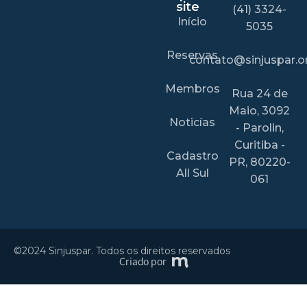
site
(41) 3324-
Início
5035
Reservas
contato@sinjuspar.or
Membros
Rua 24 de
Maio, 3092
Noticías
- Parolin,
Curitiba -
Cadastro
PR, 80220-
All Sul
061
©2024 Sinjuspar. Todos os direitos reservados
Criado por