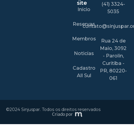
site
(41) 3324-
Início
5035
Reservas
contato@sinjuspar.or
Membros
Rua 24 de
Maio, 3092
Noticías
- Parolin,
Curitiba -
Cadastro
PR, 80220-
All Sul
061
©2024 Sinjuspar. Todos os direitos reservados
Criado por