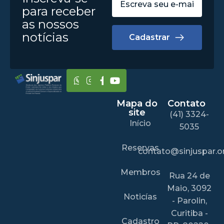
para receber
as nossos
notícias
Cadastrar
Mapa do
Contato
site
(41) 3324-
Início
5035
Reservas
contato@sinjuspar.or
Membros
Rua 24 de
Maio, 3092
Noticías
- Parolin,
Curitiba -
Cadastro