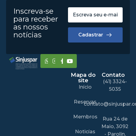
Inscreva-se
para receber
as nossos
notícias
Cadastrar
Mapa do
Contato
site
(41) 3324-
Início
5035
Reservas
contato@sinjuspar.or
Membros
Rua 24 de
Maio, 3092
Noticías
- Parolin,