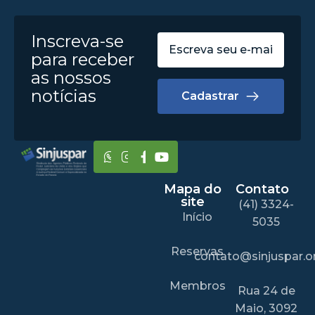
Inscreva-se
para receber
as nossos
notícias
Cadastrar
Mapa do
Contato
site
(41) 3324-
Início
5035
Reservas
contato@sinjuspar.or
Membros
Rua 24 de
Maio, 3092