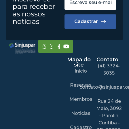
para receber
as nossos
notícias
Cadastrar
Mapa do
Contato
site
(41) 3324-
Início
5035
Reservas
contato@sinjuspar.or
Membros
Rua 24 de
Maio, 3092
Noticías
- Parolin,
Curitiba -
Cadastro