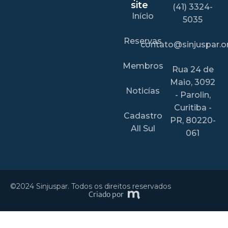
site
(41) 3324-
Início
5035
Reservas
contato@sinjuspar.or
Membros
Rua 24 de
Maio, 3092
Noticías
- Parolin,
Curitiba -
Cadastro
PR, 80220-
All Sul
061
©2024 Sinjuspar. Todos os direitos reservados
Criado por