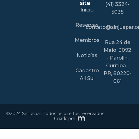
site
(41) 3324-
Início
5035
Reservas
contato@sinjuspar.or
Membros
Rua 24 de
Maio, 3092
Noticías
- Parolin,
Curitiba -
Cadastro
PR, 80220-
All Sul
061
©2024 Sinjuspar. Todos os direitos reservados
Criado por