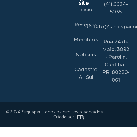
site
(41) 3324-
Início
5035
Reservas
contato@sinjuspar.or
Membros
Rua 24 de
Maio, 3092
Noticías
- Parolin,
Curitiba -
Cadastro
PR, 80220-
All Sul
061
©2024 Sinjuspar. Todos os direitos reservados
Criado por