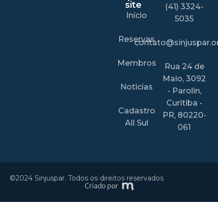
site
(41) 3324-
Início
5035
Reservas
contato@sinjuspar.or
Membros
Rua 24 de
Maio, 3092
Noticías
- Parolin,
Curitiba -
Cadastro
PR, 80220-
All Sul
061
©2024 Sinjuspar. Todos os direitos reservados
Criado por