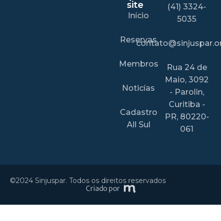
site
(41) 3324-
Início
5035
Reservas
contato@sinjuspar.or
Membros
Rua 24 de
Maio, 3092
Noticías
- Parolin,
Curitiba -
Cadastro
PR, 80220-
All Sul
061
©2024 Sinjuspar. Todos os direitos reservados
Criado por