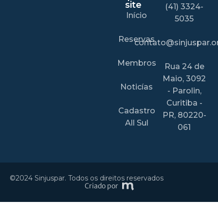
site
(41) 3324-
Início
5035
Reservas
contato@sinjuspar.or
Membros
Rua 24 de
Maio, 3092
Noticías
- Parolin,
Curitiba -
Cadastro
PR, 80220-
All Sul
061
©2024 Sinjuspar. Todos os direitos reservados
Criado por