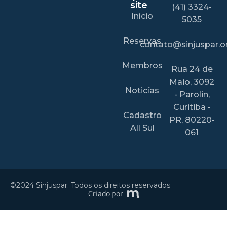
site
(41) 3324-
Início
5035
Reservas
contato@sinjuspar.or
Membros
Rua 24 de
Maio, 3092
Noticías
- Parolin,
Curitiba -
Cadastro
PR, 80220-
All Sul
061
©2024 Sinjuspar. Todos os direitos reservados
Criado por