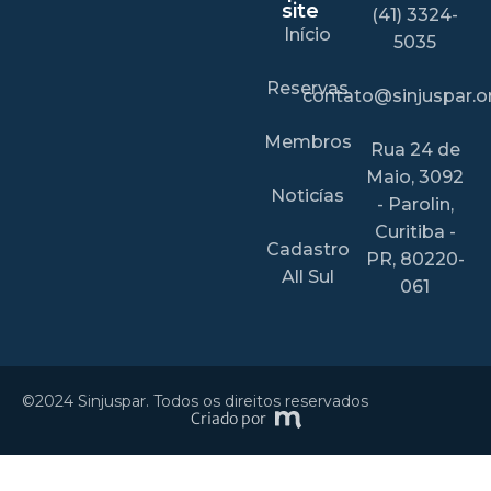
site
(41) 3324-
Início
5035
Reservas
contato@sinjuspar.or
Membros
Rua 24 de
Maio, 3092
Noticías
- Parolin,
Curitiba -
Cadastro
PR, 80220-
All Sul
061
©2024 Sinjuspar. Todos os direitos reservados
Criado por