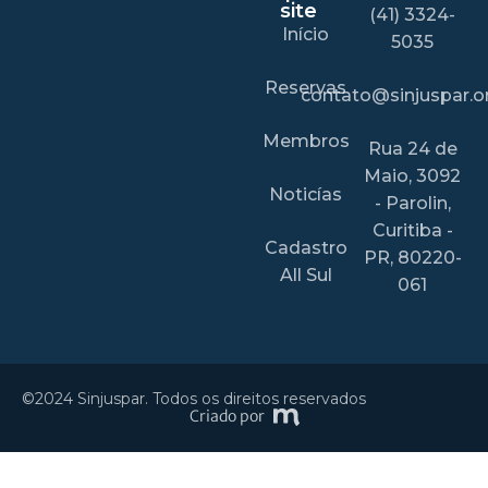
site
(41) 3324-
Início
5035
Reservas
contato@sinjuspar.or
Membros
Rua 24 de
Maio, 3092
Noticías
- Parolin,
Curitiba -
Cadastro
PR, 80220-
All Sul
061
©2024 Sinjuspar. Todos os direitos reservados
Criado por