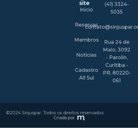
site
(41) 3324-
Início
5035
Reservas
contato@sinjuspar.or
Membros
Rua 24 de
Maio, 3092
Noticías
- Parolin,
Curitiba -
Cadastro
PR, 80220-
All Sul
061
©2024 Sinjuspar. Todos os direitos reservados
Criado por