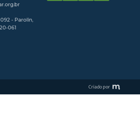
r.org.br
092 - Parolin,
220-061
Criado por