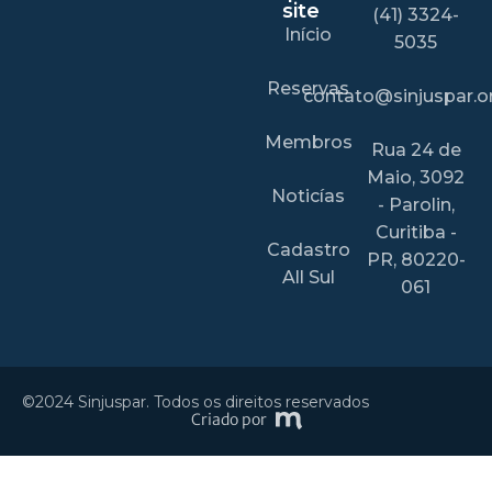
site
(41) 3324-
Início
5035
Reservas
contato@sinjuspar.or
Membros
Rua 24 de
Maio, 3092
Noticías
- Parolin,
Curitiba -
Cadastro
PR, 80220-
All Sul
061
©2024 Sinjuspar. Todos os direitos reservados
Criado por