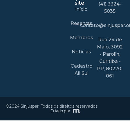
site
(41) 3324-
Início
5035
Reservas
contato@sinjuspar.or
Membros
Rua 24 de
Maio, 3092
Noticías
- Parolin,
Curitiba -
Cadastro
PR, 80220-
All Sul
061
©2024 Sinjuspar. Todos os direitos reservados
Criado por