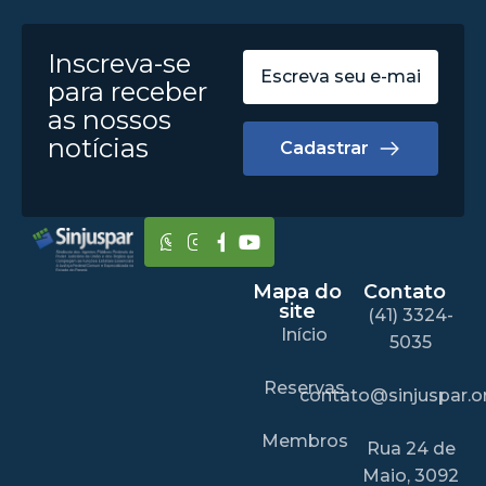
Inscreva-se
para receber
as nossos
notícias
Cadastrar
Mapa do
Contato
site
(41) 3324-
Início
5035
Reservas
contato@sinjuspar.or
Membros
Rua 24 de
Maio, 3092